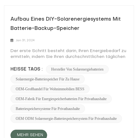
Aufbau Eines DIY-Solarenergiesystems Mit
Batterie-Backup-Speicher
Jan 31, 2024
Der erste Schritt besteht darin, Ihren Energiebedarf zu
ermitteln, indem Sie Ihren durchschnittlichen täglichen
Verbrauch berechnen. Von dort aus können Sie die
passende Solarpanelgröße und Batteriekapazität für
Hersteller Von Solarenergiebatterien
HEISSE TAGS :
Ihr System auswählen. Es ist wichtig zu beachten,
Solarenergie-Batteriespeicher Für Zu Hause
dass überdimensionierte Systeme zu
Energieverschwendung führen können, während
OEM-Großhandel Für Wohnimmobilien BESS
unterdimensionierte Systeme nicht genügend Strom
liefern. Wählen Sie als Nächstes einen Wechselrichter
OEM-Fabrik Für Energiespeicherbatterien Für Privathaushalte
aus, der der Spannung Ihrer Module und Batterien
Batteriespeichersysteme Für Privathaushalte
entspricht. Dadurch wird Gleichstrom von den Panels
in Wechselstrom umgewandelt, der in Geräten
OEM ODM Solarenergie-Batteriespeichersystem Für Privathaushalte
verwendet oder in Batterien gespeichert werden
kann. Stellen Sie bei der Installation der Paneele sicher,
dass sie richtig positioniert sind, um die
MEHR SEHEN