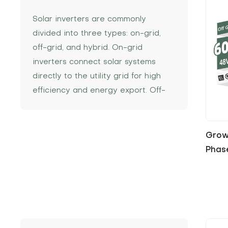
Solar inverters are commonly
divided into three types: on-grid,
off-grid, and hybrid. On-grid
inverters connect solar systems
directly to the utility grid for high
efficiency and energy export. Off-
grid inverters operate
independently, providing reliable
power in remote locations or during
Grow
outages. Hybrid inverters combine
Phase
both functions, supporting grid
connection and battery storage to
maximize energy flexibility and self-
consumption.