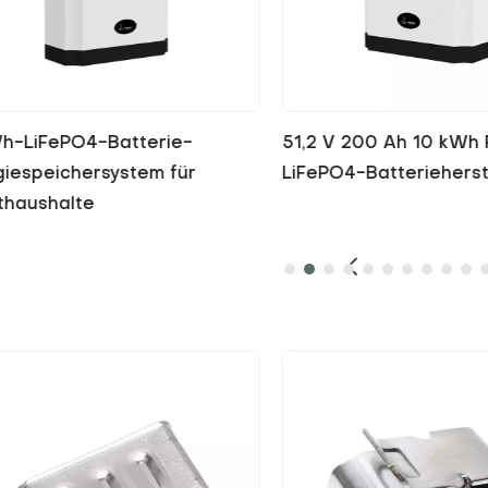
 V 200 Ah 10 kWh Powerwall
Großhandel mit Energ
O4-Batteriehersteller
LiFePO4-Akkus