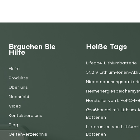
Brauchen Sie
Heiße Tags
Hilfe
Lifepo4-Lithiumbatterie
Heim
51,2 V Lithium-Ionen-Akk
Produkte
Niederspannungsbatteri
Über uns
Heimenergiespeichersy
Nachricht
Hersteller von LiFePO4-B
Video
Großhandel mit Lithium-
Kontaktiere uns
Batterien
Blog
Lieferanten von Lithium-
Seitenverzeichnis
Batterien