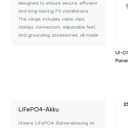
designed to ensure secure, efficient,
and long-lasting PV installations.
The range includes cable clips,
clamps, connectors, adjustable feet,
and grounding accessories, all made
from durable, corrosion-resistant
materials to improve system
UI-CC2 Stainless Steel Solar
UI-C
stability, installation speed, and
 BESS
Panel Cable Clips
Cable
overall performance.
LiFePO4-Akku
Unsere LiFePO4-Batterielösung ist