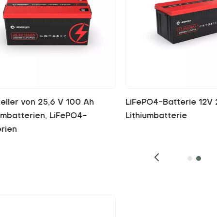
100Ah LiFePO4 Lithium Deep
Hersteller von 25,6 V 
 Batterie
Lithiumbatterien, LiFe
Batterien