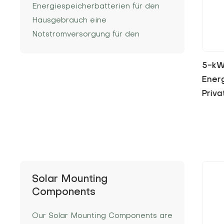
Energiespeicherbatterien für den
Hausgebrauch eine
Notstromversorgung für den
Hausgebrauch. Sie zeichnen sich
durch modernes Design, hohe
lte
5-kWh-LiFePO4-Batterie-
51,2
Energie, hohe Leistungsdichte, lange
 für
Energiespeichersystem für
LiFeP
Lebensdauer und einfache
Privathaushalte
Installation und Erweiterung aus.
Solar Mounting
Components
Our Solar Mounting Components are