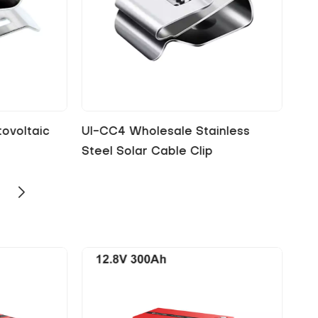
inless
UI-CC5 Stainless Steel Frame
UI-
Clips for Solar Cable
For