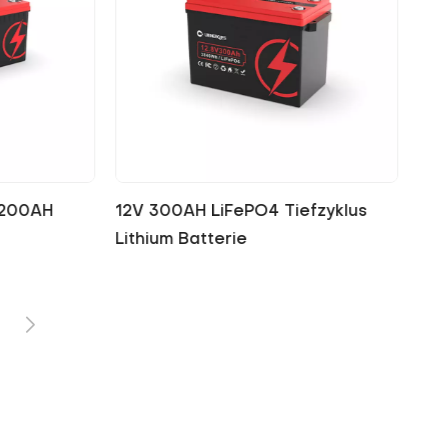
100 Ah
LiFePO4-Batterie 12V 200AH
12V
PO4-
Lithiumbatterie
Lit