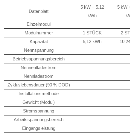
5 kW + 5,12
5 kW + 
Datenblatt
kWh
kW
Einzelmodul
Modulnummer
1 STÜCK
2 ST
Kapazität
5,12 kWh
10,24 
Nennspannung
Betriebsspannungsbereich
Nennentladestrom
Nennladestrom
Zykluslebensdauer (90 % DOD)
Installationsmethode
Gewicht (Modul)
Stromspannung
Arbeitsspannungsbereich
Eingangsleistung