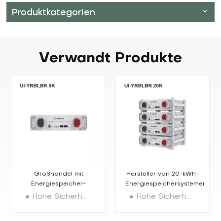
Produktkategorien
Verwandt
Produkte
Großhandel mit
Hersteller von 20-kWh-
Energiespeicher-
Energiespeichersystemen
LiFePO4-Akkus
für LiFePO4-Batterien
● Hohe Sicherheit: Hochwertige LiFePO4-Lithiumbatterie der Güteklasse A+ ● Lange Lebensdauer: ≧6000 Zyklen ● Integriertes BMS: Intelligentes Managementsystem ● Kommunikation: RS485, CAN-Kommunikationsunterstützung ● Modularer Aufbau ermöglicht Erweiterung, maximale Anzahl an Kombinationen/Gesamtleistung: ×16 ● Zertifizierung: IEC62619 / UL1973 / UL9540A / CE-EMC / UN38.3 / FCC
● Hohe Sicherheit: Verwendung der fortschrittlichsten Lithium-Eisenphosphat-Batteriekerntechnologie ● Einfache Erweiterung: Multiparallele Konfiguration, bis zu 16 Sätze (81,92 kWh) ● Lange Lebensdauer: ≧6000 Zyklen ● Integriertes BMS: Extrem sicherer integrierter BMS-Schutz ● Fernzugriff mit Bluetooth/WiFi zur Überwachung, um Betriebs- und Wartungskosten zu senken ● Zertifizierung: IEC62619 / UL1973 / UL9540A / CE-EMC / UN38.3 / FCC