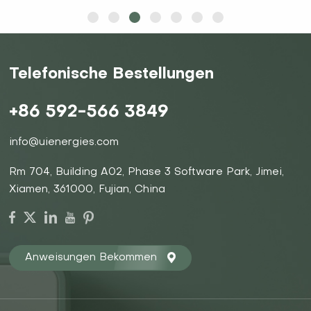
Telefonische Bestellungen
ERFAHREN
ERFAHREN
+86 592-566 3849
SIE MEHR
SIE MEHR
info@uienergies.com
Rm 704, Building A02, Phase 3 Software Park, Jimei,
Xiamen, 361000, Fujian, China
Anweisungen Bekommen