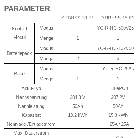
PARAMETER
YRBHSS-10-E1
YRBHSS-15-E1
Modus
YC-R-HC-500V25A
Kontroll
Modul
Menge
1
1
Modus
YC-R-HC-102V50A
Batteriepack
Menge
2
3
Modus
YC-R-HC-25A-A
Base
Menge
1
1
Akku-Typ
LiFePO4
Nennspannung
204,8 V
307,2V
Nennleistung
50Ah
50Ah
Kapazität
10,2 kWh
15,3 kWh
Nennlade-/Entladestrom
25A / 25A
Max. Dauerstrom
25A