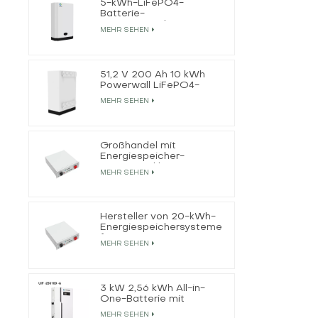
5-kWh-LiFePO4-
Batterie-
Energiespeichersystem
MEHR SEHEN
für Privathaushalte
51,2 V 200 Ah 10 kWh
Powerwall LiFePO4-
Batteriehersteller
MEHR SEHEN
Großhandel mit
Energiespeicher-
LiFePO4-Akkus
MEHR SEHEN
Hersteller von 20-kWh-
Energiespeichersystemen
für LiFePO4-Batterien
MEHR SEHEN
3 kW 2,56 kWh All-in-
One-Batterie mit
netzunabhängigem
MEHR SEHEN