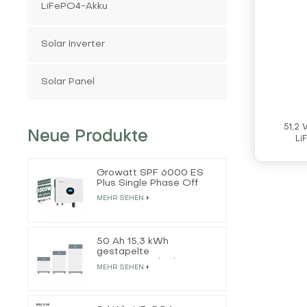
LiFePO4-Akku
Solar Inverter
Solar Panel
51,2
Neue Produkte
Li
Growatt SPF 6000 ES
Plus Single Phase Off
Grid Solar Inverter
MEHR SEHEN
50 Ah 15,3 kWh
gestapelte
Energiespeicherbatterie
MEHR SEHEN
für Privathaushalte