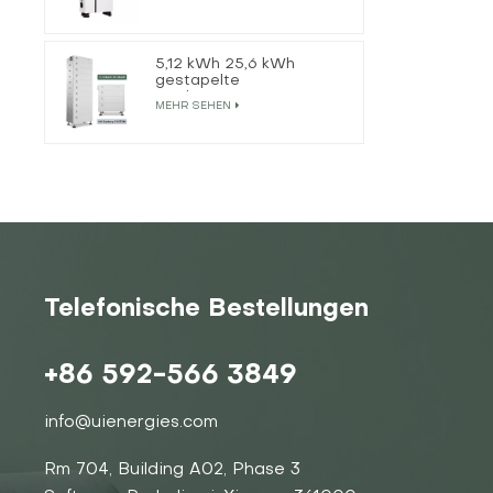
Solarwechselrichter
5,12 kWh 25,6 kWh
gestapelte
Hochspannungs-
MEHR SEHEN
Lithiumbatterie
Telefonische Bestellungen
+86 592-566 3849
info@uienergies.com
Rm 704, Building A02, Phase 3