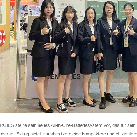
IES stellte sein neues All-in-One-Batteriesystem vor, das für sein 
derne Lösung bietet Hausbesitzern eine kompaktere und effizientere