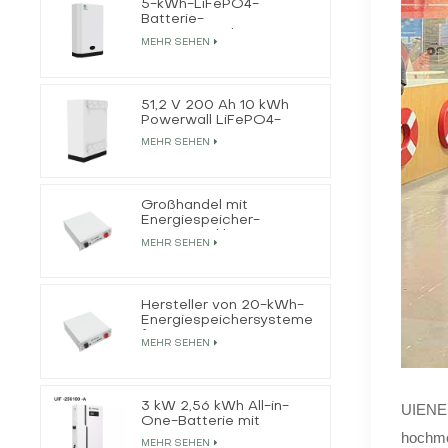
5-kWh-LiFePO4-
Batterie-
Energiespeichersystem
MEHR SEHEN
für Privathaushalte
51,2 V 200 Ah 10 kWh
Powerwall LiFePO4-
Batteriehersteller
MEHR SEHEN
Großhandel mit
Energiespeicher-
LiFePO4-Akkus
MEHR SEHEN
Hersteller von 20-kWh-
Energiespeichersystemen
für LiFePO4-Batterien
MEHR SEHEN
3 kW 2,56 kWh All-in-
UIENERG
One-Batterie mit
hochmo
netzunabhängigem
MEHR SEHEN