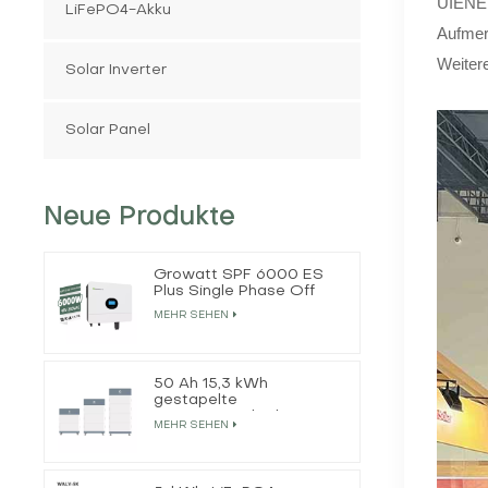
UIENER
LiFePO4-Akku
Aufmer
Weitere
Solar Inverter
Solar Panel
Neue Produkte
Growatt SPF 6000 ES
Plus Single Phase Off
Grid Solar Inverter
MEHR SEHEN
50 Ah 15,3 kWh
gestapelte
Energiespeicherbatterie
MEHR SEHEN
für Privathaushalte