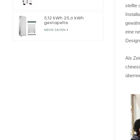
Solarwechselrichter
stellt
Instal
5,12 kWh 25,6 kWh
gewähr
gestapelte
Hochspannungs-
MEHR SEHEN
eine ne
Lithiumbatterie
Design
Als Ze
chines
überrei