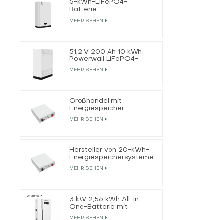
5-kWh-LiFePO4-
Batterie-
Energiespeichersystem
MEHR SEHEN
für Privathaushalte
51,2 V 200 Ah 10 kWh
Powerwall LiFePO4-
Batteriehersteller
MEHR SEHEN
Großhandel mit
Energiespeicher-
LiFePO4-Akkus
MEHR SEHEN
Hersteller von 20-kWh-
Energiespeichersystemen
für LiFePO4-Batterien
MEHR SEHEN
3 kW 2,56 kWh All-in-
One-Batterie mit
netzunabhängigem
MEHR SEHEN