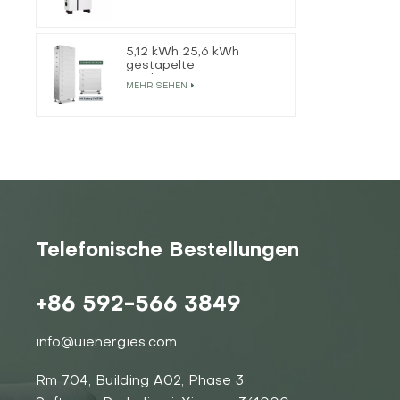
Solarwechselrichter
5,12 kWh 25,6 kWh
gestapelte
Hochspannungs-
MEHR SEHEN
Lithiumbatterie
Telefonische Bestellungen
+86 592-566 3849
info@uienergies.com
Rm 704, Building A02, Phase 3