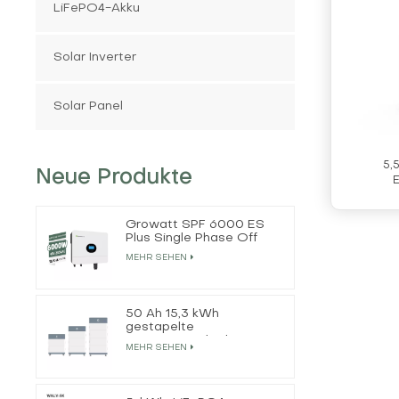
LiFePO4-Akku
Solar Inverter
Solar Panel
5,
Neue Produkte
Growatt SPF 6000 ES
Plus Single Phase Off
Grid Solar Inverter
MEHR SEHEN
50 Ah 15,3 kWh
gestapelte
Energiespeicherbatterie
MEHR SEHEN
für Privathaushalte