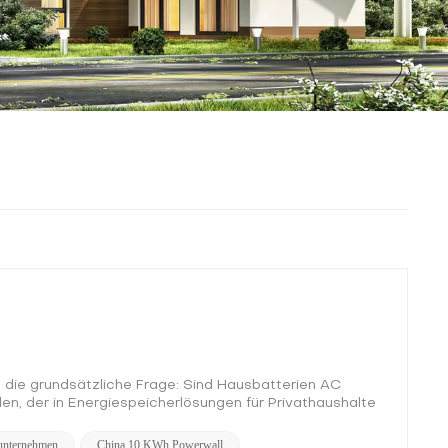
t die grundsätzliche Frage: Sind Hausbatterien AC
n, der in Energiespeicherlösungen für Privathaushalte
wir uns mit den Unterschieden zwischen Wechselstrom
en Ihre Energieentscheidungen beeinflussen kann. AC vs.
unternehmen
China 10 KWh Powerwall