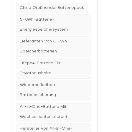
umgewan
China Großhandel Batteriepack
und Wec
Neuinst
und Gle
5-KWh-Batterie-
betrieb
Energiespeichersystem
Ihre Ene
der Häu
zu einer
Lieferanten Von 5-KWh-
und der 
von ent
Speicherbatterien
langfri
treffen.
Lifepo4-Batterie Für
Vorteil 
Gleichs
Privathaushalte
erforde
System 
Wiederaufladbare
zu verst
Zuhause 
Batteriesicherung
Sie benö
der Aus
All-In-One-Batterie Mit
Begrüßen
Wechselrichterlieferant
Hersteller Von All-In-One-