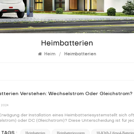
Heimbatterien
Heim
/
Heimbatterien
tterien Verstehen: Wechselstrom Oder Gleichstrom?
 2024
Erwägung der Installation eines Heimbatteriesystemstellt sich of
lstrom) oder DC (Gleichstrom)? Diese Unterscheidung ist für jede
ert, von entscheidender Bedeutung. In diesem Artikel befassen 
ichstrom, ihrer Bedeutung für Heimbatterien und wie dieses Wiss
 TAGS :
Heimbatterien
Heimbatteriesystem
10-KWh-Lifepo4-Batterie