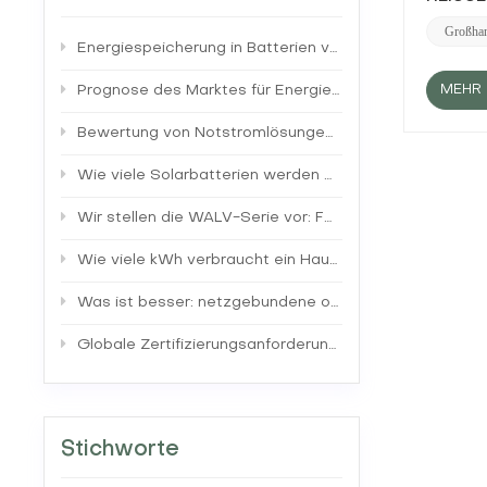
DC: Ein 
Ladung 
Großhan
Energiespeicherung in Batterien verstehen
liefern 
einen A
(AC)Wec
MEHR 
Prognose des Marktes für Energiespeicher für Privathaushalte: Trends und Erkenntnisse
die vom
verschi
Bewertung von Notstromlösungen: Herkömmliche Generatoren vs. Solarbatteriesysteme
minimie
Gleichs
Wie viele Solarbatterien werden benötigt, um ein Haus mit Strom zu versorgen?
chemisc
am häuf
Wir stellen die WALV-Serie vor: Fortschrittliche Energiespeicherlösungen für Privathaushalte
diesen 
Wechsel
Wie viele kWh verbraucht ein Haus in 24 Stunden?
Wechsel
dass di
Was ist besser: netzgebundene oder netzunabhängige Solaranlage?
zurücks
Wechsel
gekoppe
Globale Zertifizierungsanforderungen für Energiespeicherbatterien verstehen
gekoppe
Systeme
Wechsel
verfüge
sich häu
Stichworte
Kompone
Solarmo