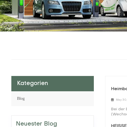
Kategorien
Heimba
Blog
May 30,
Bei der 
(Wechse
investi
Neuester Blog
und Gle
HEISSE