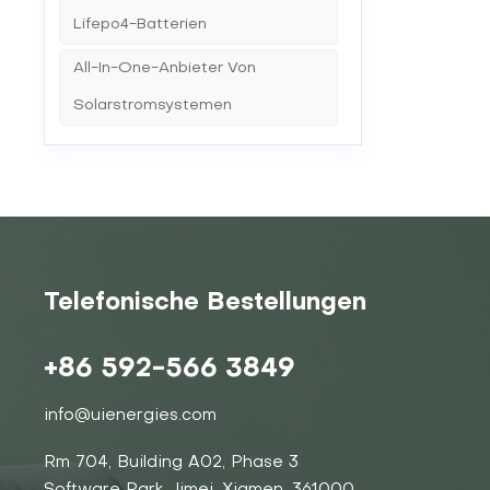
Lifepo4-Batterien
All-In-One-Anbieter Von
Solarstromsystemen
Telefonische Bestellungen
+86 592-566 3849
info@uienergies.com
Rm 704, Building A02, Phase 3
Software Park, Jimei, Xiamen, 361000,