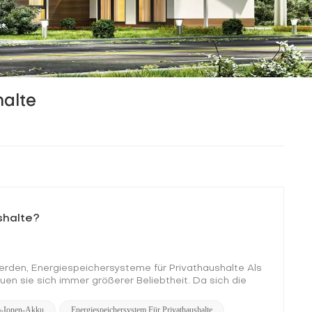
halte
shalte?
 werden, Energiespeichersysteme für Privathaushalte Als
uen sie sich immer größerer Beliebtheit. Da sich die
hen, wie diese Systeme funktionieren. In diesem Artikel
ür Privathaushalte und beleuchten deren Funktionsweise
m-Ionen-Akku
Energiespeichersystem Für Privathaushalte