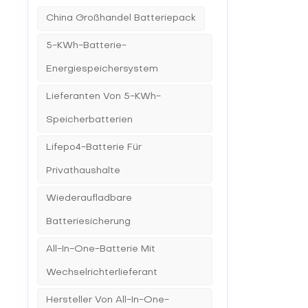
Einspar
China Großhandel Batteriepack
Stromre
Brennst
geringe
5-KWh-Batterie-
auch un
Energiespeichersystem
Energieq
Richtun
ermögli
Lieferanten Von 5-KWh-
Umweltb
dass di
Speicherbatterien
widerst
Privath
Lifepo4-Batterie Für
Nutzen 
Privathaushalte
Wiederaufladbare
Batteriesicherung
All-In-One-Batterie Mit
Wechselrichterlieferant
Hersteller Von All-In-One-