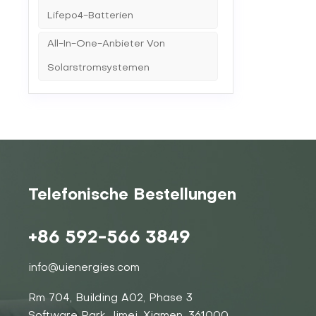
Lifepo4-Batterien
All-In-One-Anbieter Von
Solarstromsystemen
Telefonische Bestellungen
+86 592-566 3849
info@uienergies.com
Rm 704, Building A02, Phase 3
Software Park, Jimei, Xiamen, 361000,