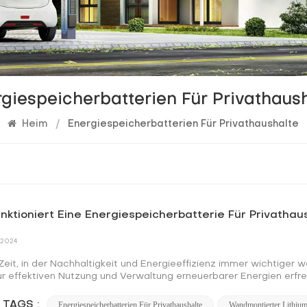
giespeicherbatterien Für Privathaus
Heim
/
Energiespeicherbatterien Für Privathaushalte
nktioniert Eine Energiespeicherbatterie Für Privathau
 2024
 Zeit, in der Nachhaltigkeit und Energieeffizienz immer wichtiger
ur effektiven Nutzung und Verwaltung erneuerbarer Energien erfre
 zu saubereren Energiequellen verlagert, ist es wichtig zu verste
n wir uns mit der Funktionsweise von Energiespeicherbatterien f
 TAGS :
Energiespeicherbatterien Für Privathaushalte
Wandmontierter Lithiu