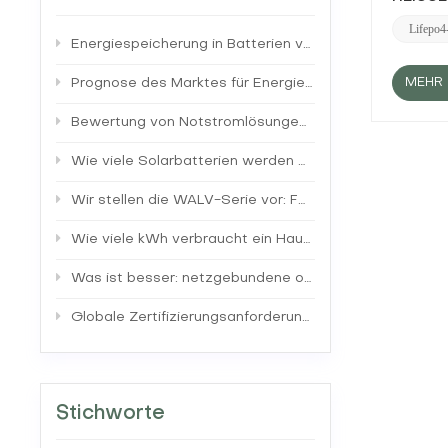
und Vort
Gerät z
Lifepo4-
Energiespeicherung in Batterien verstehen
erzeugt
übersch
Stromre
MEHR 
Prognose des Marktes für Energiespeicher für Privathaushalte: Trends und Erkenntnisse
Energies
elektri
Bewertung von Notstromlösungen: Herkömmliche Generatoren vs. Solarbatteriesysteme
Batteri
Batteri
Wie viele Solarbatterien werden benötigt, um ein Haus mit Strom zu versorgen?
Stromfl
in Wech
Wir stellen die WALV-Serie vor: Fortschrittliche Energiespeicherlösungen für Privathaushalte
Wechselr
Überwac
Wie viele kWh verbraucht ein Haus in 24 Stunden?
Steueru
in Echt
Was ist besser: netzgebundene oder netzunabhängige Solaranlage?
Webschni
Solarmo
sicherzu
Globale Zertifizierungsanforderungen für Energiespeicherbatterien verstehen
(z. B. n
zu vers
aufrech
einigee
Spitzenz
Stichworte
Energie
Quellen